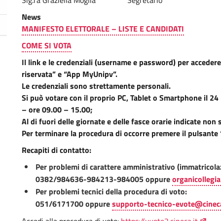
Sig.ra Graziella Moglia Segretario
News
MANIFESTO ELETTORALE – LISTE E CANDIDATI
COME SI VOTA
Il link e le credenziali (username e password) per acceder
riservata” e “App MyUnipv”.
Le credenziali sono strettamente personali.
Si può votare con il proprio PC, Tablet o Smartphone il 
– ore 09.00 – 15.00;
Al di fuori delle giornate e delle fasce orarie indicate non
Per terminare la procedura di occorre premere il pulsante
Recapiti di contatto:
Per problemi di carattere amministrativo (immatricola
0382/984636-984213-984005 oppure
organicollegia
Per problemi tecnici della procedura di voto:
051/6171700 oppure
supporto-tecnico-evote@cineca