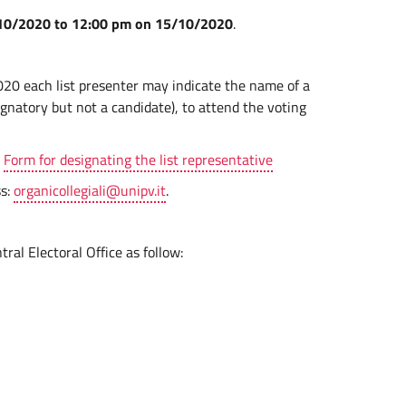
8/10/2020 to 12:00 pm on 15/10/2020
.
0 each list presenter may indicate the name of a
signatory but not a candidate), to attend the voting
:
Form for designating the list representative
ss:
organicollegiali@unipv.it
.
al Electoral Office as follow: