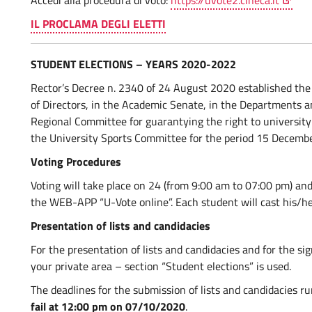
Accedi alla procedura di voto:
https://uvote2.cineca.it
IL PROCLAMA DEGLI ELETTI
STUDENT ELECTIONS – YEARS 2020-2022
Rector’s Decree n. 2340 of 24 August 2020 established the 
of Directors, in the Academic Senate, in the Departments an
Regional Committee for guarantying the right to university 
the University Sports Committee for the period 15 Decem
Voting Procedures
Voting will take place on 24 (from 9:00 am to 07:00 pm) a
the WEB-APP “U-Vote online”. Each student will cast his/he
Presentation of lists and candidacies
For the presentation of lists and candidacies and for the si
your private area – section “Student elections” is used.
The deadlines for the submission of lists and candidacies r
fail at 12:00 pm on 07/10/2020
.