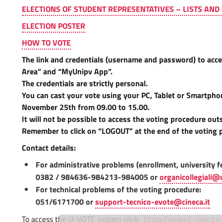
ELECTIONS OF STUDENT REPRESENTATIVES – LISTS AND
ELECTION POSTER
HOW TO VOTE
The link and credentials (username and password) to acc
Area” and “MyUnipv App”.
The credentials are strictly personal.
You can cast your vote using your PC, Tablet or Smartp
November 25th from 09.00 to 15.00.
It will not be possible to access the voting procedure out
Remember to click on “LOGOUT” at the end of the voting 
Contact details:
For administrative problems (enrollment, university fe
0382 / 984636-984213-984005 or
organicollegiali@u
For technical problems of the voting procedure:
051/6171700 or
support-tecnico-evote@cineca.it
To access the U-VOTE system click:
https://uvote2.cineca.it