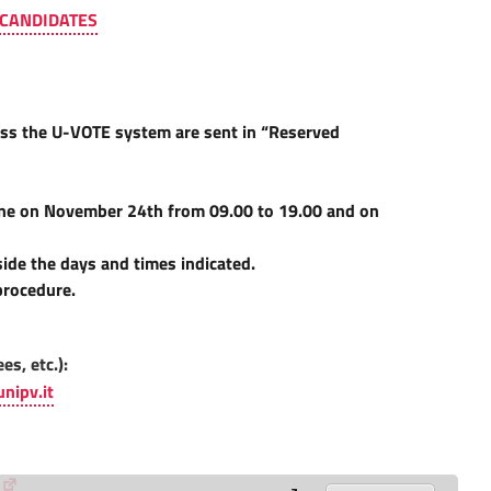
 CANDIDATES
ess the U-VOTE system are sent in “Reserved
hone on November 24th from 09.00 to 19.00 and on
side the days and times indicated.
procedure.
es, etc.):
nipv.it