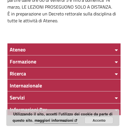
partire dalle ore 00 di venerdì 5 e fino a domenica 14
marzo, LE LEZIONI PROSEGUONO SOLO A DISTANZA.
È in preparazione un Decreto rettorale sulla disciplina di
tutte le attività di Ateneo.
Ateneo
Formazione
Ricerca
Internazionale
Servizi
Informazioni Per
Utilizzando il sito, accetti l'utilizzo dei cookie da parte di
questo sito.
maggiori informazioni
Accetto